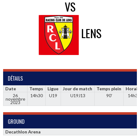
VS
LENS
DÉTAILS
Date
Temps
Ligue
Jour de match
Temps plein
Horair
26
14h30
U19
U19J13
90'
14h3
novembre
2023
GROUND
Decathlon Arena