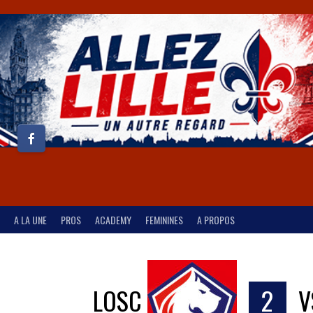
A LA UNE
PROS
ACADEMY
FEMININES
A PROPOS
LOSC
2
V