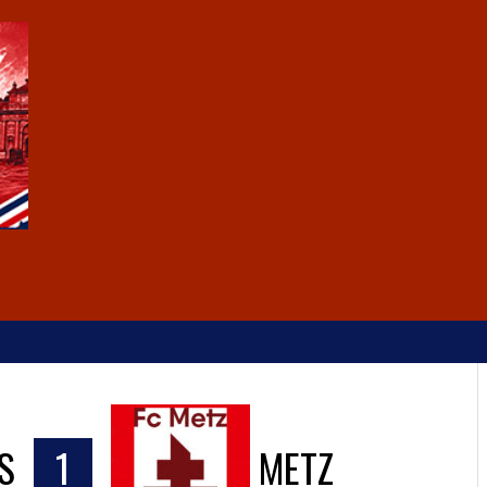
S
1
METZ