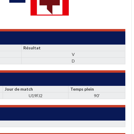
Résultat
V
D
Jour de match
Temps plein
U19FJ2
90'