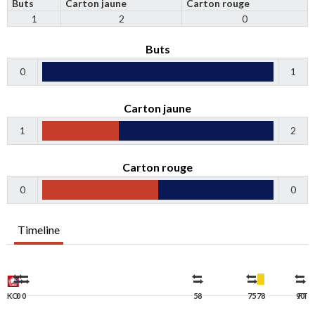
Buts
Carton jaune
Carton rouge
1
2
0
Buts
0
1
Carton jaune
1
2
Carton rouge
0
0
Timeline
KO
0
0
58
75
78
90
FT