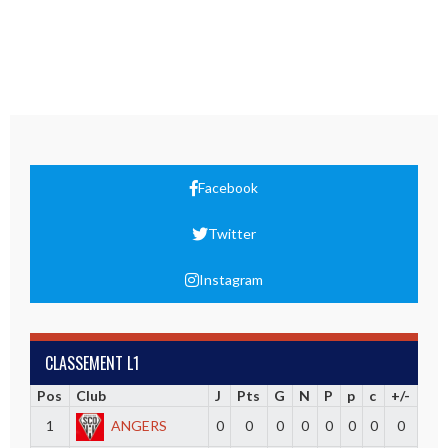
Facebook
Twitter
Instagram
CLASSEMENT L1
Pos
Club
J
Pts
G
N
P
p
c
+/-
1
ANGERS
0
0
0
0
0
0
0
0