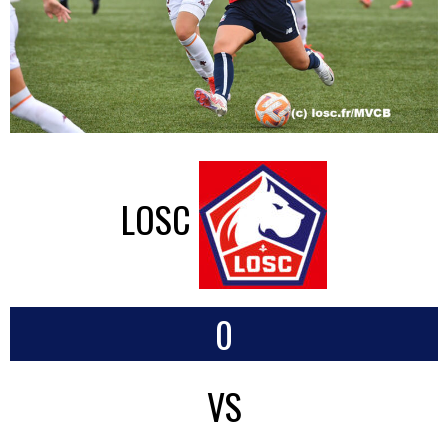
LOSC
0
VS