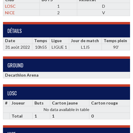
LOSC
1
D
NICE
2
V
DÉTAILS
Date
Temps
Ligue
Jour de match
Temps plein
31 août 2022
10h55
LIGUE 1
L1J5
90'
GROUND
Decathlon Arena
LOSC
#
Joueur
Buts
Carton jaune
Carton rouge
No data available in table
Total
1
1
0