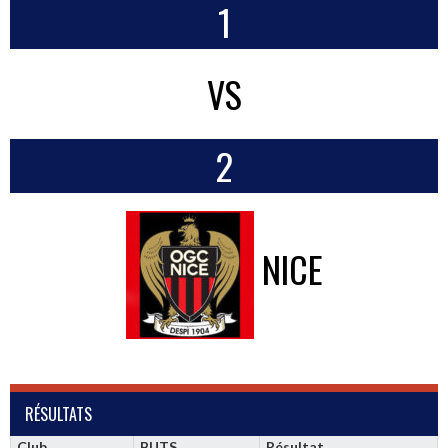
1
VS
2
NICE
RÉSULTATS
Club
BUTS
Résultat