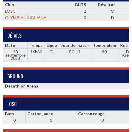
Club
BUTS
Résultat
LOSC
2
V
OLYMPIA LJUBLJANA
0
D
DÉTAILS
Date
Temps
Ligue
Jour de match
Temps plein
Retra
20
16h30
CL
ECLJ1
90'
De
septembre
Arena
2023
GROUND
Decathlon Arena
LOSC
Buts
Carton jaune
Carton rouge
0
0
0