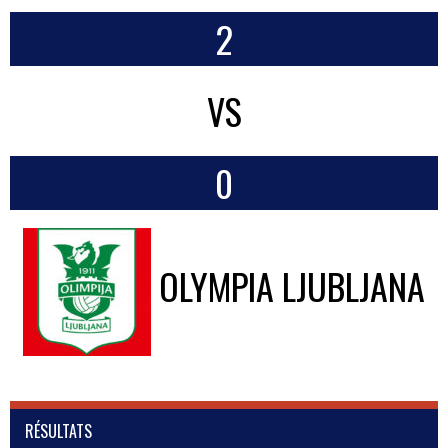
2
VS
0
OLYMPIA LJUBLJANA
RÉSULTATS