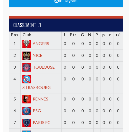
Instagram
CLASSEMENT L1
Pos
Club
J
Pts
G
N
P
p
c
+/-
1
ANGERS
0
0
0
0
0
0
0
0
2
NICE
0
0
0
0
0
0
0
0
3
TOULOUSE
0
0
0
0
0
0
0
0
4
0
0
0
0
0
0
0
0
STRASBOURG
5
RENNES
0
0
0
0
0
0
0
0
6
PSG
0
0
0
0
0
0
0
0
7
PARIS FC
0
0
0
0
0
0
0
0