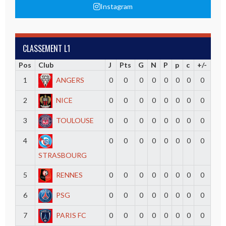
Instagram
CLASSEMENT L1
Pos
Club
J
Pts
G
N
P
p
c
+/-
1
ANGERS
0
0
0
0
0
0
0
0
2
NICE
0
0
0
0
0
0
0
0
3
TOULOUSE
0
0
0
0
0
0
0
0
4
0
0
0
0
0
0
0
0
STRASBOURG
5
RENNES
0
0
0
0
0
0
0
0
6
PSG
0
0
0
0
0
0
0
0
7
PARIS FC
0
0
0
0
0
0
0
0