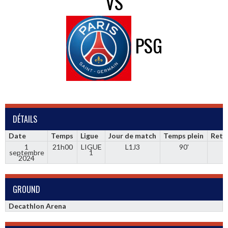
VS
PSG
DÉTAILS
Date
Temps
Ligue
Jour de match
Temps plein
Retr
1
21h00
LIGUE
L1J3
90'
septembre
1
2024
GROUND
Decathlon Arena