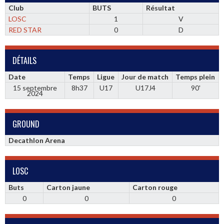
Club
BUTS
Résultat
LOSC
1
V
RED STAR
0
D
DÉTAILS
Date
Temps
Ligue
Jour de match
Temps plein
15 septembre
8h37
U17
U17J4
90'
2024
GROUND
Decathlon Arena
LOSC
Buts
Carton jaune
Carton rouge
0
0
0