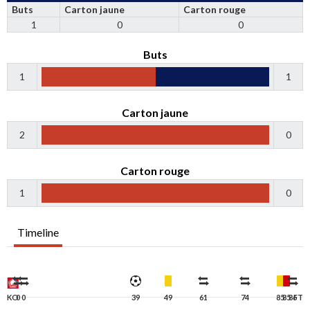
Buts
Carton jaune
Carton rouge
1
0
0
Buts
1
1
Carton jaune
2
0
Carton rouge
1
0
Timeline
KO
0
0
39
49
61
74
85
85
86
FT