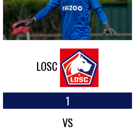
LOSC
1
VS