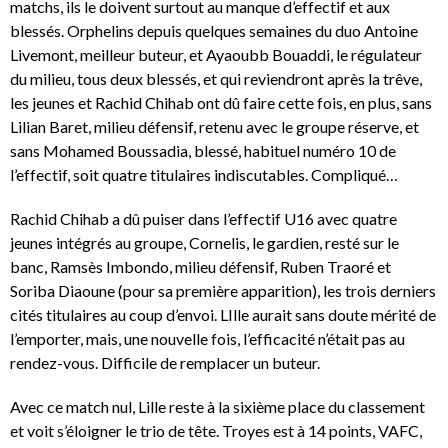
matchs, ils le doivent surtout au manque d’effectif et aux
blessés. Orphelins depuis quelques semaines du duo Antoine
Livemont, meilleur buteur, et Ayaoubb Bouaddi, le régulateur
du milieu, tous deux blessés, et qui reviendront après la trêve,
les jeunes et Rachid Chihab ont dû faire cette fois, en plus, sans
Lilian Baret, milieu défensif, retenu avec le groupe réserve, et
sans Mohamed Boussadia, blessé, habituel numéro 10 de
l’effectif, soit quatre titulaires indiscutables. Compliqué…
Rachid Chihab a dû puiser dans l’effectif U16 avec quatre
jeunes intégrés au groupe, Cornelis, le gardien, resté sur le
banc, Ramsès Imbondo, milieu défensif, Ruben Traoré et
Soriba Diaoune (pour sa première apparition), les trois derniers
cités titulaires au coup d’envoi. LIlle aurait sans doute mérité de
l’emporter, mais, une nouvelle fois, l’efficacité n’était pas au
rendez-vous. Difficile de remplacer un buteur.
Avec ce match nul, Lille reste à la sixième place du classement
et voit s’éloigner le trio de tête. Troyes est à 14 points, VAFC,