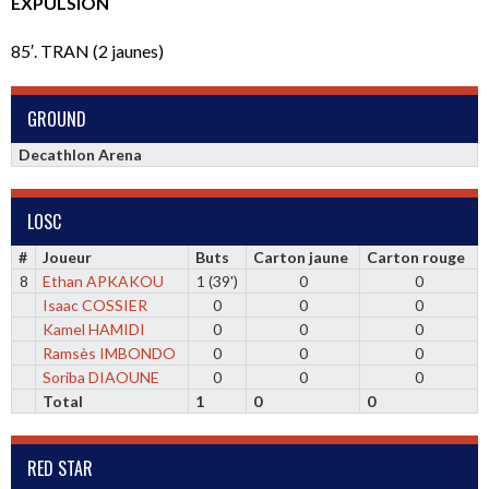
EXPULSION
85′. TRAN (2 jaunes)
GROUND
Decathlon Arena
LOSC
#
Joueur
Buts
Carton jaune
Carton rouge
8
Ethan APKAKOU
1 (39')
0
0
Isaac COSSIER
0
0
0
Kamel HAMIDI
0
0
0
Ramsès IMBONDO
0
0
0
Soriba DIAOUNE
0
0
0
Total
1
0
0
RED STAR