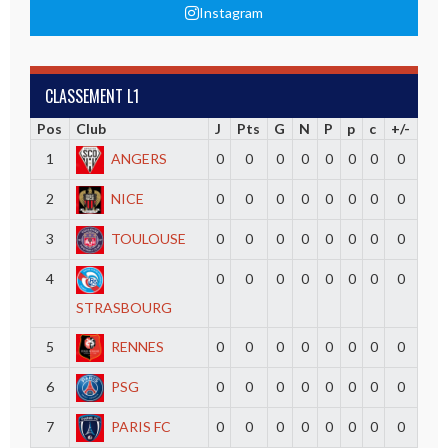
Instagram
CLASSEMENT L1
Pos
Club
J
Pts
G
N
P
p
c
+/-
1
ANGERS
0
0
0
0
0
0
0
0
2
NICE
0
0
0
0
0
0
0
0
3
TOULOUSE
0
0
0
0
0
0
0
0
4
0
0
0
0
0
0
0
0
STRASBOURG
5
RENNES
0
0
0
0
0
0
0
0
6
PSG
0
0
0
0
0
0
0
0
7
PARIS FC
0
0
0
0
0
0
0
0