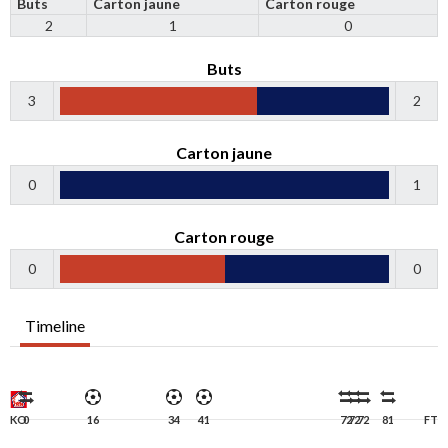
Buts
Carton jaune
Carton rouge
2
1
0
Buts
3
2
Carton jaune
0
1
Carton rouge
0
0
Timeline
KO
0
16
34
41
72
72
72
81
FT