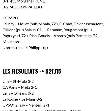
3-1, 45′. Morgane IKENE
3-2, 90′. Claire PAILLAT
COMPO
Launay – Nollet (puis Mbala, 72′), El Chad, Devleesschauwer,
Ollivier (puis Salaun, 81′) – Rabanne, Rougemont (puis
Paprzycki, 72′), Pian, Boucly – Azaaro (puis Bamenga, 72′),
Mouchon.
Non entrées -> Philippe (g)
LES RESULTATS -> D2FJ15
Lille – St-Malo 3-2
CA Paris – Metz 2-1
Lens – Orléans 0-2
La Roche – Le Mans 0-2
GPSO92 Issy – Nantes : 2-1
STRASBOURG – BREST Dim 19 mars – 14h30