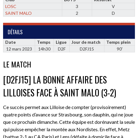
LOSC
3
V
SAINT MALO
2
D
DÉTAILS
Date
Temps
Ligue
Jour de match
Temps plein
12 mars 2023
14h30
D2F
D2FJ15
90'
LE MATCH
[D2FJ15] LA BONNE AFFAIRE DES
LILLOISES FACE À SAINT MALO (3-2)
Ce succès permet aux Lilloise de compter (provisoirement)
quatre points d’avance sur Strasbourg, son dauphin, qui ne joue
que ce prochain dimanche. Cette équipe est dorénavant la seule
qui puisse empêcher la montée aux Nordistes. En effet, Metz
(battue 2-1 au CA Paris) et Lens (défaite à domicile face à