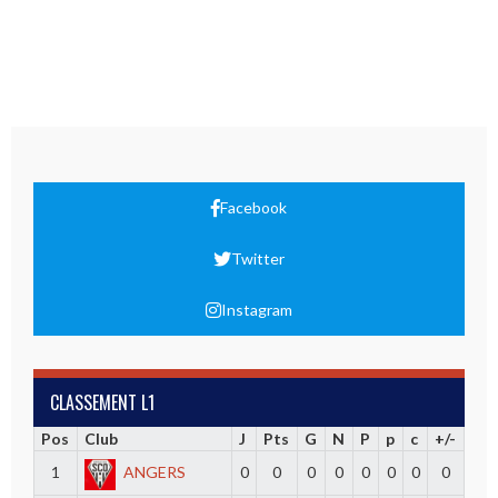
Facebook
Twitter
Instagram
CLASSEMENT L1
Pos
Club
J
Pts
G
N
P
p
c
+/-
1
ANGERS
0
0
0
0
0
0
0
0