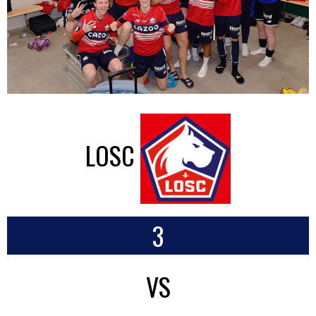
LOSC
3
VS