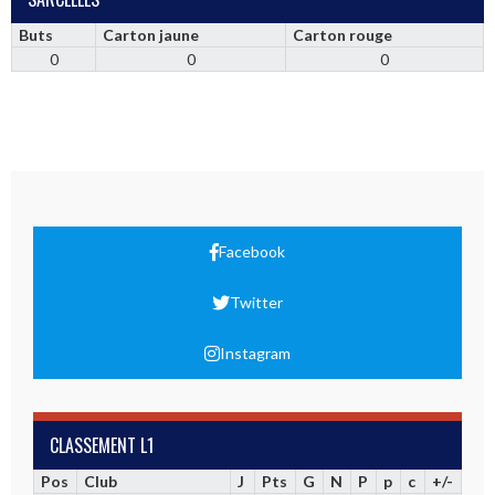
Buts
Carton jaune
Carton rouge
0
0
0
Facebook
Twitter
Instagram
CLASSEMENT L1
Pos
Club
J
Pts
G
N
P
p
c
+/-