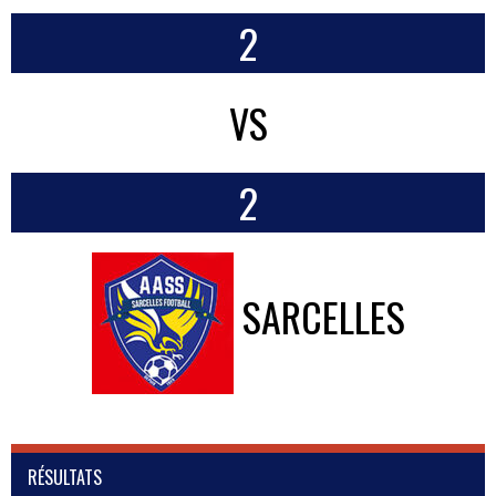
2
VS
2
SARCELLES
RÉSULTATS