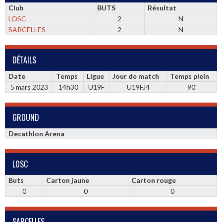
Club
BUTS
Résultat
LOSC
2
N
SARCELLES
2
N
DÉTAILS
Date
Temps
Ligue
Jour de match
Temps plein
5 mars 2023
14h30
U19F
U19FJ4
90'
GROUND
Decathlon Arena
LOSC
Buts
Carton jaune
Carton rouge
0
0
0
SARCELLES