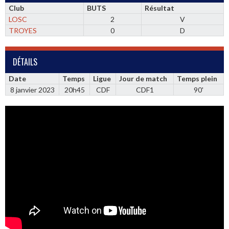
Club
BUTS
Résultat
LOSC
2
V
TROYES
0
D
DÉTAILS
Date
Temps
Ligue
Jour de match
Temps plein
8 janvier 2023
20h45
CDF
CDF1
90'