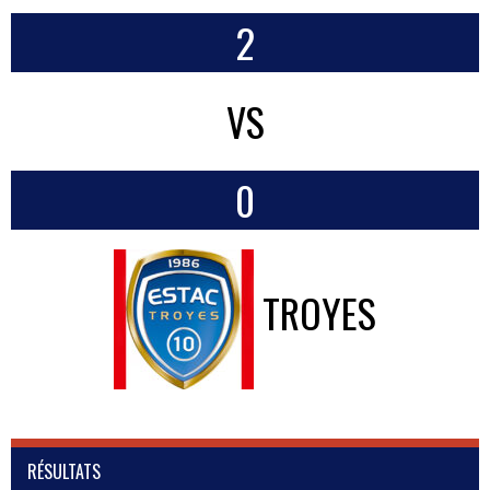
2
VS
0
TROYES
RÉSULTATS