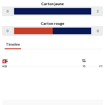
Carton jaune
0
2
Carton rouge
0
0
Timeline
KO
0
75
FT