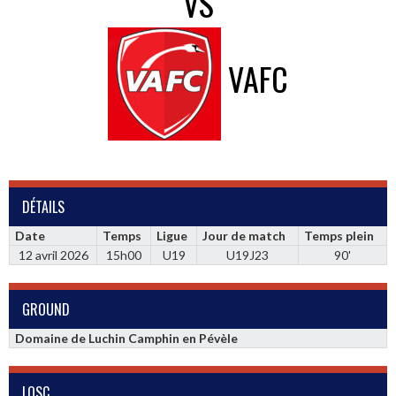
VS
VAFC
DÉTAILS
Date
Temps
Ligue
Jour de match
Temps plein
12 avril 2026
15h00
U19
U19J23
90'
GROUND
Domaine de Luchin Camphin en Pévèle
LOSC