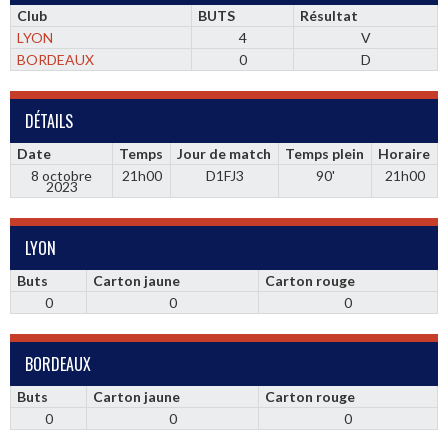
Club
BUTS
Résultat
LYON
4
V
BORDEAUX
0
D
DÉTAILS
Date
Temps
Jour de match
Temps plein
Horaire
8 octobre
21h00
D1FJ3
90'
21h00
2023
LYON
Buts
Carton jaune
Carton rouge
0
0
0
BORDEAUX
Buts
Carton jaune
Carton rouge
0
0
0