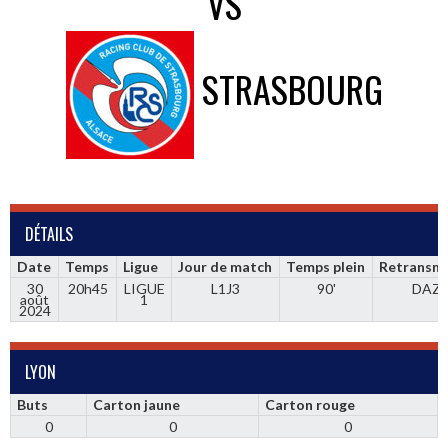
VS
STRASBOURG
DÉTAILS
Date
Temps
Ligue
Jour de match
Temps plein
Retransmi
30
20h45
LIGUE
L1J3
90'
DAZ
août
1
2024
LYON
Buts
Carton jaune
Carton rouge
0
0
0