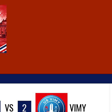
VS
2
VIMY