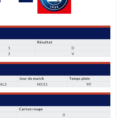
Résultat
1
D
2
V
Jour de match
Temps plein
AL3
N3J11
90'
Carton rouge
0