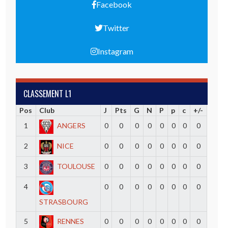
Facebook
Twitter
Instagram
CLASSEMENT L1
Pos
Club
J
Pts
G
N
P
p
c
+/-
1
ANGERS
0
0
0
0
0
0
0
0
2
NICE
0
0
0
0
0
0
0
0
3
TOULOUSE
0
0
0
0
0
0
0
0
4
0
0
0
0
0
0
0
0
STRASBOURG
5
RENNES
0
0
0
0
0
0
0
0