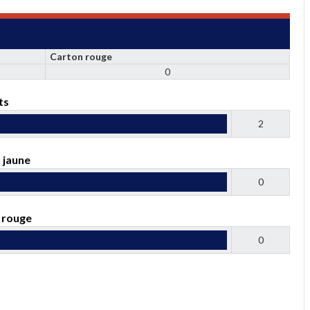
Carton rouge
0
ts
2
 jaune
0
 rouge
0