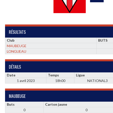
RÉSULTATS
Club
BUTS
MAUBEUGE
LONGUEAU
DÉTAILS
Date
Temps
Ligue
1 avril 2023
18h00
NATIONAL3
MAUBEUGE
Buts
Carton jaune
0
0