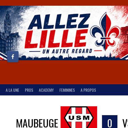
A LA UNE
PROS
ACADEMY
FEMININES
A PROPOS
MAUBEUGE
0
V