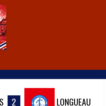
S
2
LONGUEAU