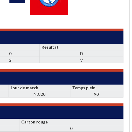
Résultat
0
D
2
V
Jour de match
Temps plein
N3J20
90'
Carton rouge
0