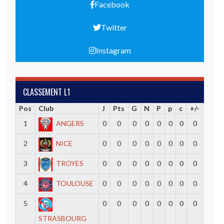
Facebook
Twitter
Instagram
CLASSEMENT L1
Pos
Club
J
Pts
G
N
P
p
c
+/-
1
ANGERS
0
0
0
0
0
0
0
0
2
NICE
0
0
0
0
0
0
0
0
3
TROYES
0
0
0
0
0
0
0
0
4
TOULOUSE
0
0
0
0
0
0
0
0
5
0
0
0
0
0
0
0
0
STRASBOURG