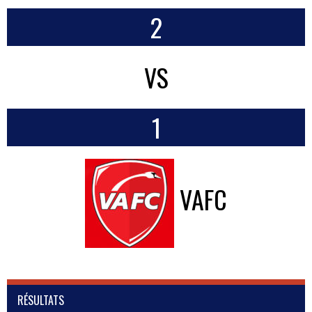
2
VS
1
VAFC
RÉSULTATS