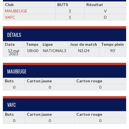
Club
BUTS
Résultat
MAUBEUGE
2
V
VAFC
1
D
DÉTAILS
Date
Temps
Ligue
Jour de match
Temps plein
13 mai
18h00
NATIONAL3
N3J24
90'
2023
MAUBEUGE
Buts
Carton jaune
Carton rouge
0
0
0
VAFC
Buts
Carton jaune
Carton rouge
0
0
0