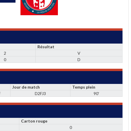
Résultat
2
V
0
D
Jour de match
Temps plein
F
D2FJ3
90'
Carton rouge
0