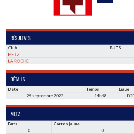
RÉSULTATS
Club
BUTS
METZ
LA ROCHE
DÉTAILS
Date
Temps
Ligue
25 septembre 2022
14h48
D2
METZ
Buts
Carton jaune
0
0