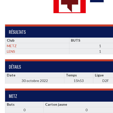
RÉSULTATS
Club
BUTS
METZ
1
LENS
1
DÉTAILS
Date
Temps
Ligue
30 octobre 2022
15h53
D2F
METZ
Buts
Carton jaune
0
0