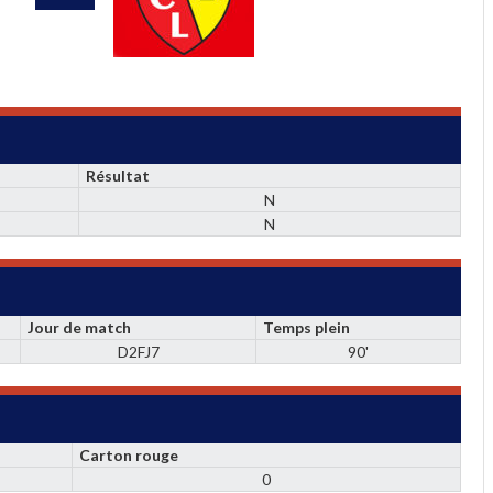
Résultat
N
N
Jour de match
Temps plein
D2FJ7
90'
Carton rouge
0