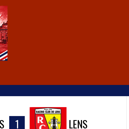
S
1
LENS