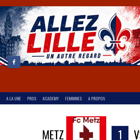
A LA UNE
PROS
ACADEMY
FEMININES
A PROPOS
METZ
1
V