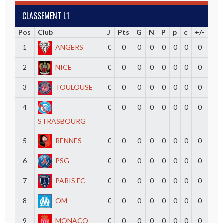
CLASSEMENT L1
Pos
Club
J
Pts
G
N
P
p
c
+/-
1
ANGERS
0
0
0
0
0
0
0
0
2
NICE
0
0
0
0
0
0
0
0
3
TOULOUSE
0
0
0
0
0
0
0
0
4
0
0
0
0
0
0
0
0
STRASBOURG
5
RENNES
0
0
0
0
0
0
0
0
6
PSG
0
0
0
0
0
0
0
0
7
PARIS FC
0
0
0
0
0
0
0
0
8
OM
0
0
0
0
0
0
0
0
9
MONACO
0
0
0
0
0
0
0
0