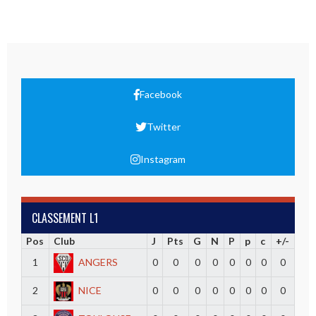
Facebook
Twitter
Instagram
CLASSEMENT L1
Pos
Club
J
Pts
G
N
P
p
c
+/-
1
ANGERS
0
0
0
0
0
0
0
0
2
NICE
0
0
0
0
0
0
0
0