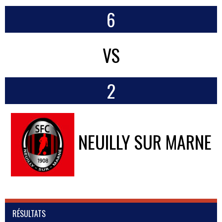
6
VS
2
NEUILLY SUR MARNE
RÉSULTATS