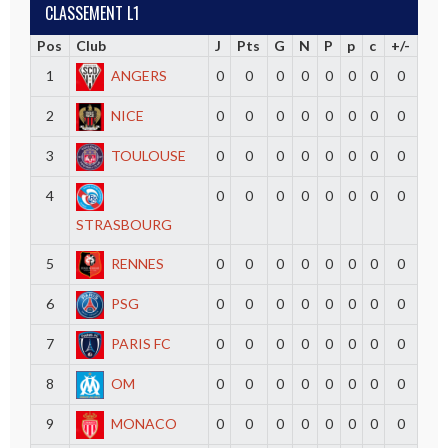
CLASSEMENT L1
Pos
Club
J
Pts
G
N
P
p
c
+/-
1
ANGERS
0
0
0
0
0
0
0
0
2
NICE
0
0
0
0
0
0
0
0
3
TOULOUSE
0
0
0
0
0
0
0
0
4
0
0
0
0
0
0
0
0
STRASBOURG
5
RENNES
0
0
0
0
0
0
0
0
6
PSG
0
0
0
0
0
0
0
0
7
PARIS FC
0
0
0
0
0
0
0
0
8
OM
0
0
0
0
0
0
0
0
9
MONACO
0
0
0
0
0
0
0
0