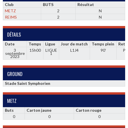
Club
BUTS
Résultat
METZ
2
N
REIMS
2
N
DÉTAILS
Date
Temps
Ligue
Jour de match
Temps plein
Retr
3
15h00
LIGUE
L1J4
90'
Pr
septembre
1
2023
GROUND
Stade Saint Symphorien
METZ
Buts
Carton jaune
Carton rouge
0
0
0