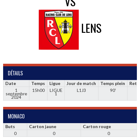
VS
LENS
DÉTAILS
Date
Temps
Ligue
Jour de match
Temps plein
Retr
1
15h00
LIGUE
L1J3
90'
septembre
1
2024
MONACO
Buts
Carton jaune
Carton rouge
0
0
0