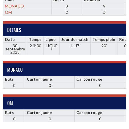
MONACO
3
V
OM
2
D
DÉTAILS
Date
Temps
Ligue
Jour de match
Temps plein
Retr
30
21h00
LIGUE
L1J7
90'
Ca
septembre
1
2023
MONACO
Buts
Carton jaune
Carton rouge
0
0
0
OM
Buts
Carton jaune
Carton rouge
0
0
0