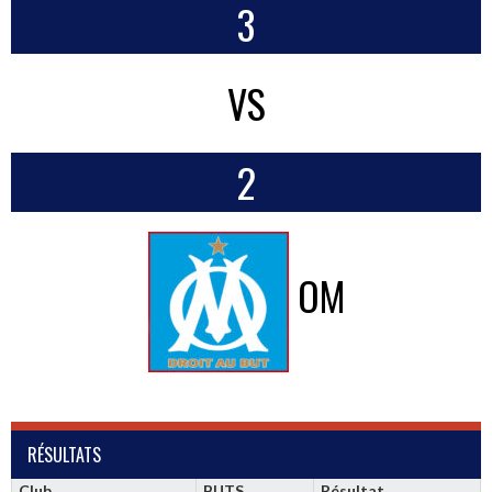
3
VS
2
OM
RÉSULTATS
Club
BUTS
Résultat