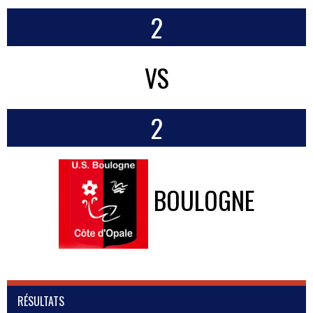
2
VS
2
BOULOGNE
RÉSULTATS