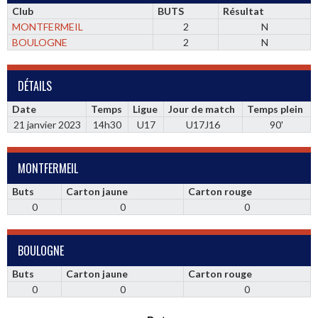
Club
BUTS
Résultat
MONTFERMEIL
2
N
BOULOGNE
2
N
DÉTAILS
Date
Temps
Ligue
Jour de match
Temps plein
21 janvier 2023
14h30
U17
U17J16
90'
MONTFERMEIL
Buts
Carton jaune
Carton rouge
0
0
0
BOULOGNE
Buts
Carton jaune
Carton rouge
0
0
0