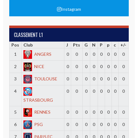
Instagram
CLASSEMENT L1
Pos
Club
J
Pts
G
N
P
p
c
+/-
1
ANGERS
0
0
0
0
0
0
0
0
2
NICE
0
0
0
0
0
0
0
0
3
TOULOUSE
0
0
0
0
0
0
0
0
4
0
0
0
0
0
0
0
0
STRASBOURG
5
RENNES
0
0
0
0
0
0
0
0
6
PSG
0
0
0
0
0
0
0
0
7
PARIS FC
0
0
0
0
0
0
0
0