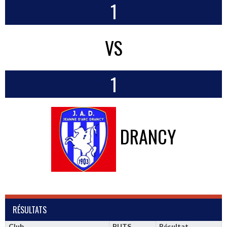
1
VS
1
DRANCY
RÉSULTATS
Club
BUTS
Résultat