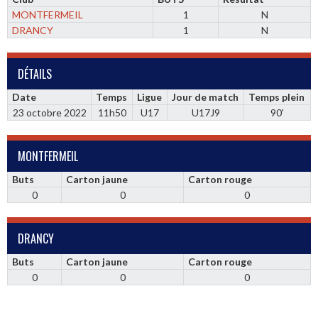
MONTFERMEIL
1
N
DRANCY
1
N
DÉTAILS
Date
Temps
Ligue
Jour de match
Temps plein
23 octobre 2022
11h50
U17
U17J9
90'
MONTFERMEIL
Buts
Carton jaune
Carton rouge
0
0
0
DRANCY
Buts
Carton jaune
Carton rouge
0
0
0