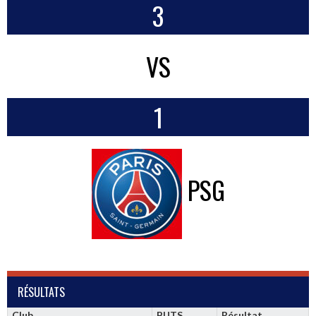
3
VS
1
PSG
RÉSULTATS
Club
BUTS
Résultat