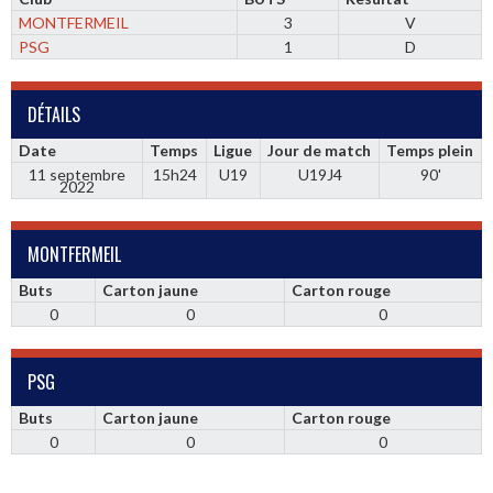
MONTFERMEIL
3
V
PSG
1
D
DÉTAILS
Date
Temps
Ligue
Jour de match
Temps plein
11 septembre
15h24
U19
U19J4
90'
2022
MONTFERMEIL
Buts
Carton jaune
Carton rouge
0
0
0
PSG
Buts
Carton jaune
Carton rouge
0
0
0