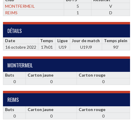
MONTFERMEIL
5
V
REIMS
1
D
DÉTAILS
Date
Temps
Ligue
Jour de match
Temps plein
16 octobre 2022
17h01
U19
U19J9
90'
MONTFERMEIL
Buts
Carton jaune
Carton rouge
0
0
0
REIMS
Buts
Carton jaune
Carton rouge
0
0
0