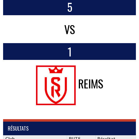
5
VS
1
REIMS
RÉSULTATS
Club
BUTS
Résultat