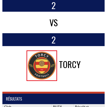
2
VS
2
TORCY
RÉSULTATS
Club
BUTS
Résultat