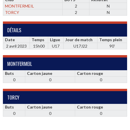
MONTFERMEIL
2
N
TORCY
2
N
DÉTAILS
Date
Temps
Ligue
Jour de match
Temps plein
2 avril 2023
15h00
U17
U17J22
90'
MONTFERMEIL
Buts
Carton jaune
Carton rouge
0
0
0
TORCY
Buts
Carton jaune
Carton rouge
0
0
0