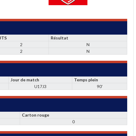
UTS
Résultat
2
N
2
N
Jour de match
Temps plein
U17J3
90'
Carton rouge
0