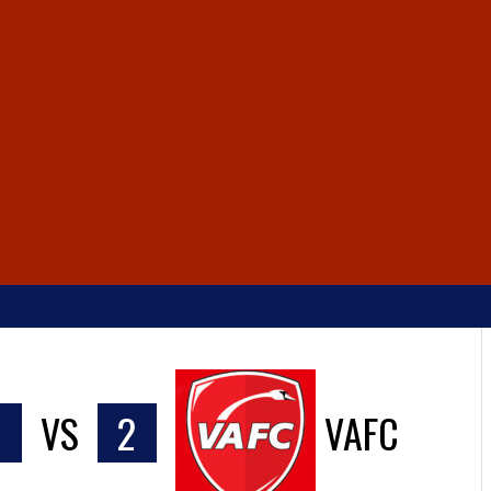
2
VS
2
VAFC