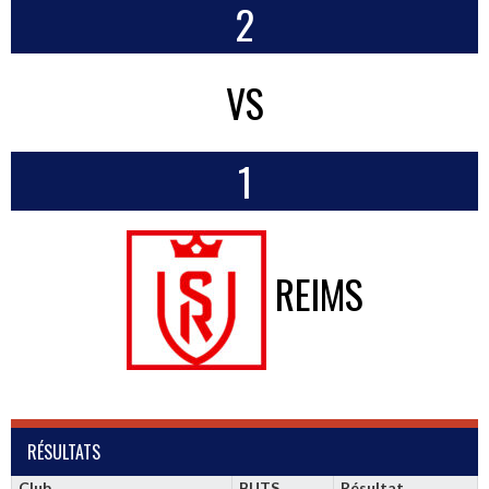
2
VS
1
REIMS
RÉSULTATS
Club
BUTS
Résultat