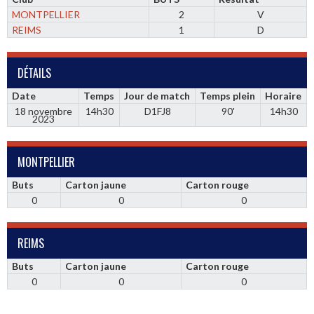
MONTPELLIER
2
V
REIMS
1
D
DÉTAILS
Date
Temps
Jour de match
Temps plein
Horaire
18 novembre
14h30
D1FJ8
90'
14h30
2023
MONTPELLIER
Buts
Carton jaune
Carton rouge
0
0
0
REIMS
Buts
Carton jaune
Carton rouge
0
0
0