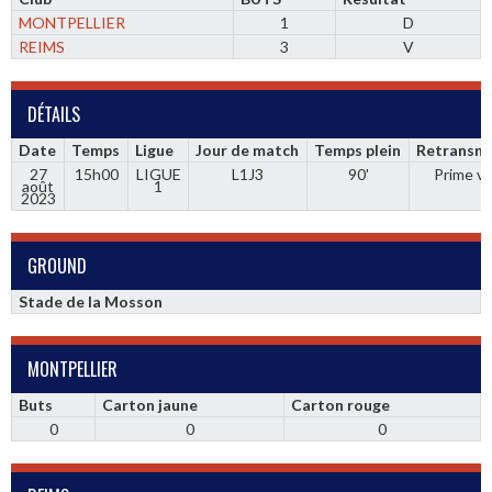
MONTPELLIER
1
D
REIMS
3
V
DÉTAILS
Date
Temps
Ligue
Jour de match
Temps plein
Retransmi
27
15h00
LIGUE
L1J3
90'
Prime v
août
1
2023
GROUND
Stade de la Mosson
MONTPELLIER
Buts
Carton jaune
Carton rouge
0
0
0