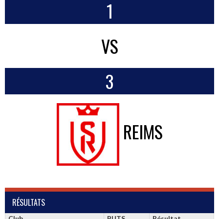
1
VS
3
REIMS
RÉSULTATS
Club
BUTS
Résultat