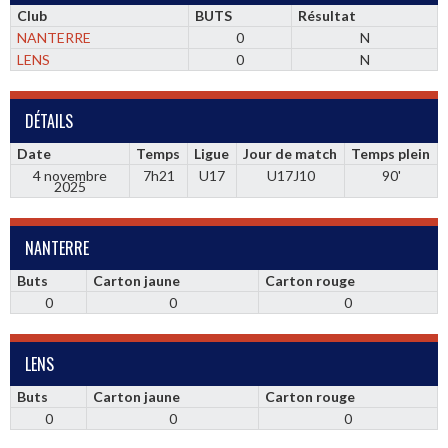
Club
BUTS
Résultat
NANTERRE
0
N
LENS
0
N
DÉTAILS
Date
Temps
Ligue
Jour de match
Temps plein
4 novembre
7h21
U17
U17J10
90'
2025
NANTERRE
Buts
Carton jaune
Carton rouge
0
0
0
LENS
Buts
Carton jaune
Carton rouge
0
0
0