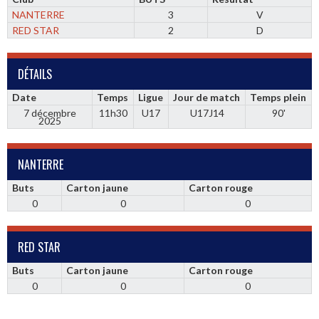
NANTERRE
3
V
RED STAR
2
D
DÉTAILS
Date
Temps
Ligue
Jour de match
Temps plein
7 décembre
11h30
U17
U17J14
90'
2025
NANTERRE
Buts
Carton jaune
Carton rouge
0
0
0
RED STAR
Buts
Carton jaune
Carton rouge
0
0
0