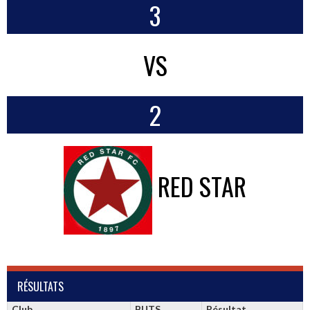
3
VS
2
RED STAR
RÉSULTATS
Club
BUTS
Résultat