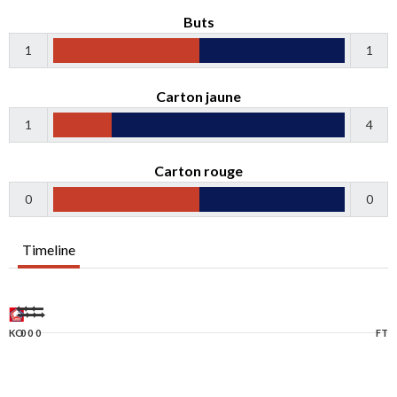
Buts
1
1
Carton jaune
1
4
Carton rouge
0
0
Timeline
KO
0
0
0
FT