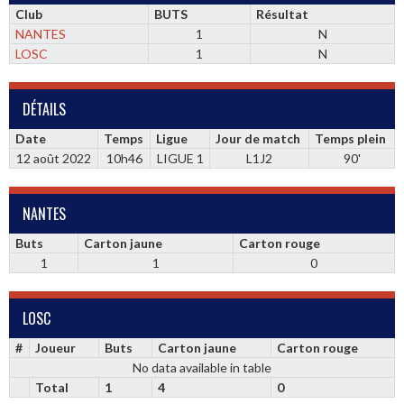
Club
BUTS
Résultat
NANTES
1
N
LOSC
1
N
DÉTAILS
Date
Temps
Ligue
Jour de match
Temps plein
12 août 2022
10h46
LIGUE 1
L1J2
90'
NANTES
Buts
Carton jaune
Carton rouge
1
1
0
LOSC
#
Joueur
Buts
Carton jaune
Carton rouge
No data available in table
Total
1
4
0