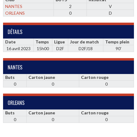
NANTES
2
V
ORLEANS
0
D
DÉTAILS
Date
Temps
Ligue
Jour de match
Temps plein
16 avril 2023
15h00
D2F
D2FJ18
90'
NANTES
Buts
Carton jaune
Carton rouge
0
0
0
ORLEANS
Buts
Carton jaune
Carton rouge
0
0
0