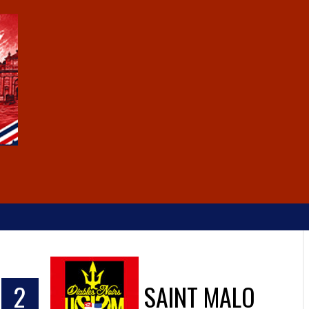
2
SAINT MALO