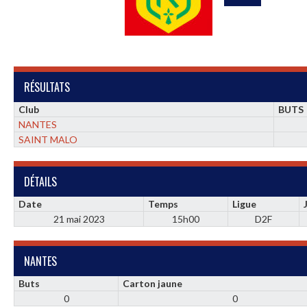
RÉSULTATS
Club
BUTS
NANTES
SAINT MALO
DÉTAILS
Date
Temps
Ligue
21 mai 2023
15h00
D2F
NANTES
Buts
Carton jaune
0
0