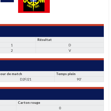
Résultat
1
D
2
V
Jour de match
Temps plein
D2FJ21
90'
Carton rouge
0