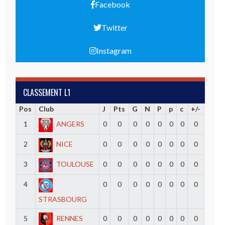
Facebook
Twitter
Instagram
CLASSEMENT L1
Pos
Club
J
Pts
G
N
P
p
c
+/-
1
ANGERS
0
0
0
0
0
0
0
0
2
NICE
0
0
0
0
0
0
0
0
3
TOULOUSE
0
0
0
0
0
0
0
0
4
0
0
0
0
0
0
0
0
STRASBOURG
5
RENNES
0
0
0
0
0
0
0
0