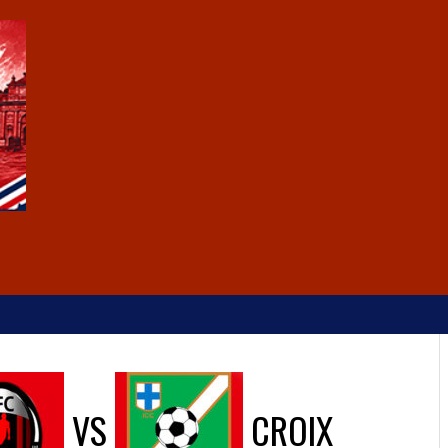
VS
CROIX