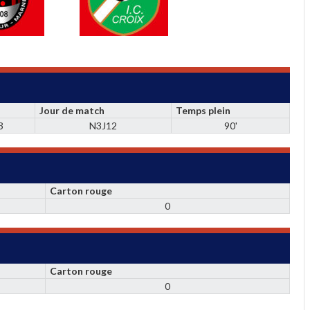
Jour de match
Temps plein
3
N3J12
90'
Carton rouge
0
Carton rouge
0