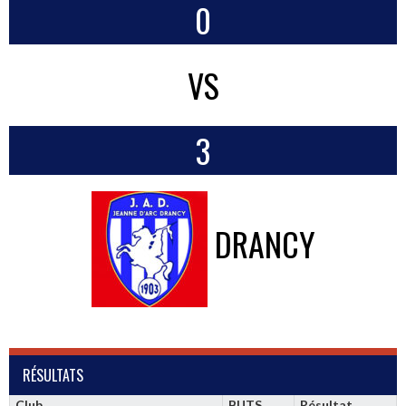
0
VS
3
DRANCY
RÉSULTATS
Club
BUTS
Résultat