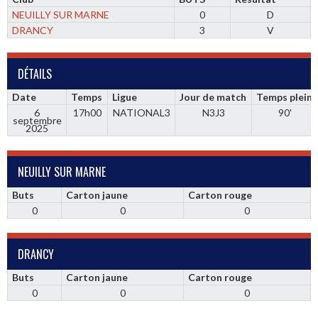
NEUILLY SUR MARNE
0
D
DRANCY
3
V
DÉTAILS
Date
Temps
Ligue
Jour de match
Temps plein
6
17h00
NATIONAL3
N3J3
90'
septembre
2025
NEUILLY SUR MARNE
Buts
Carton jaune
Carton rouge
0
0
0
DRANCY
Buts
Carton jaune
Carton rouge
0
0
0