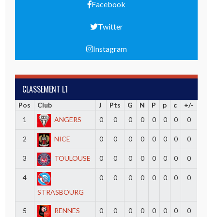
Facebook
Twitter
Instagram
CLASSEMENT L1
Pos
Club
J
Pts
G
N
P
p
c
+/-
1
ANGERS
0
0
0
0
0
0
0
0
2
NICE
0
0
0
0
0
0
0
0
3
TOULOUSE
0
0
0
0
0
0
0
0
4
0
0
0
0
0
0
0
0
STRASBOURG
5
RENNES
0
0
0
0
0
0
0
0