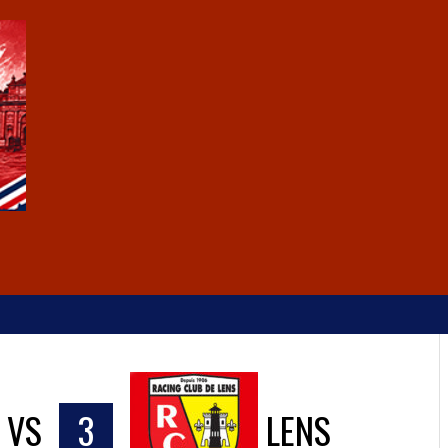
VS
3
LENS