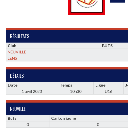
RÉSULTATS
Club
BUTS
NEUVILLE
LENS
DÉTAILS
Date
Temps
Ligue
J
1 avril 2023
10h30
U16
NEUVILLE
Buts
Carton jaune
0
0