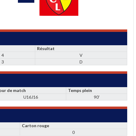
Résultat
4
V
3
D
our de match
Temps plein
U16J16
90'
Carton rouge
0