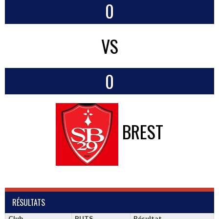
0
VS
0
BREST
RÉSULTATS
Club
BUTS
Résultat