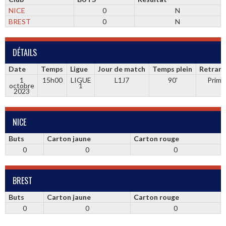
NICE
0
N
BREST
0
N
DÉTAILS
Date
Temps
Ligue
Jour de match
Temps plein
Retrans
1
15h00
LIGUE
L1J7
90'
Prime
octobre
1
2023
NICE
Buts
Carton jaune
Carton rouge
0
0
0
BREST
Buts
Carton jaune
Carton rouge
0
0
0