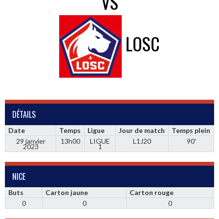
VS
LOSC
DÉTAILS
Date
Temps
Ligue
Jour de match
Temps plein
29 janvier
13h00
LIGUE
L1J20
90'
2023
1
NICE
Buts
Carton jaune
Carton rouge
0
0
0