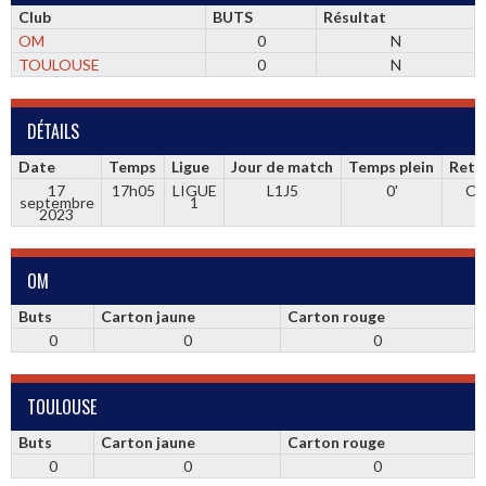
Club
BUTS
Résultat
OM
0
N
TOULOUSE
0
N
DÉTAILS
Date
Temps
Ligue
Jour de match
Temps plein
Retr
17
17h05
LIGUE
L1J5
0'
Ca
septembre
1
2023
OM
Buts
Carton jaune
Carton rouge
0
0
0
TOULOUSE
Buts
Carton jaune
Carton rouge
0
0
0