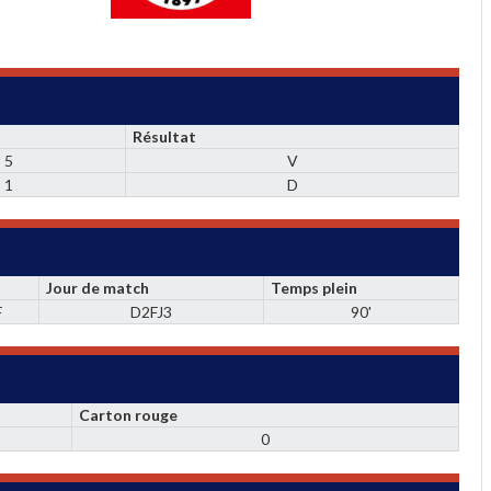
Résultat
5
V
1
D
Jour de match
Temps plein
F
D2FJ3
90'
Carton rouge
0