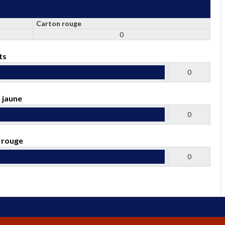
Carton rouge
0
ts
0
 jaune
0
 rouge
0