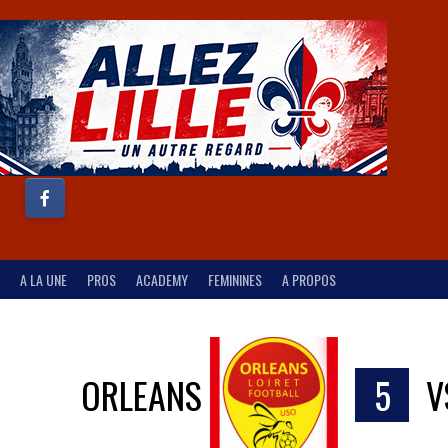
A LA UNE
PROS
ACADEMY
FEMININES
A PROPOS
ORLEANS
5
V