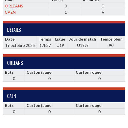
ORLEANS
0
D
CAEN
1
V
DÉTAILS
Date
Temps
Ligue
Jour de match
Temps plein
19 octobre 2025
17h37
U19
U19J9
90'
ORLEANS
Buts
Carton jaune
Carton rouge
0
0
0
CAEN
Buts
Carton jaune
Carton rouge
0
0
0